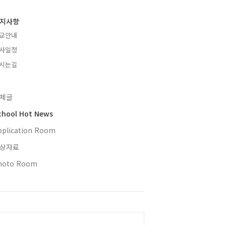
지사항
교안내
사일정
시는길
체글
chool Hot News
pplication Room
상자료
hoto Room
alendar