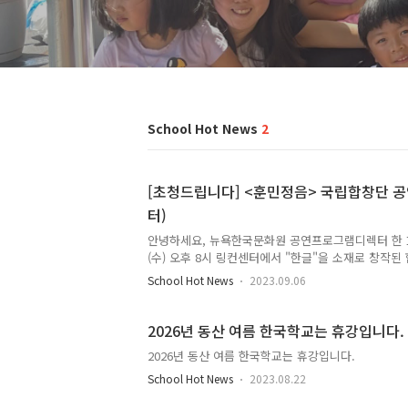
School Hot News
2
[초청드립니다] <훈민정음> 국립합창단 공연
터)
안녕하세요, 뉴욕한국문화원 공연프로그램디렉터 한 효 
(수) 오후 8시 링컨센터에서 "한글"을 소재로 창작된
세종대왕의 한글 창제 배경과 과정, 반포에 이르기까지
School Hot News
2023.09.06
로 제작한 공연으로, 한국 국립합창단과 유명 성악가,
에 올라 현지 오케스트라와 함께 라이브로 성대하게 
위대한 유산을 동시대적 예술작품으로 재해석한 수작
2026년 동산 여름 한국학교는 휴강입니다.
성을 사랑하는 세종대왕의 애민정신을 작품에 그려내
2026년 동산 여름 한국학교는 휴강입니다.
동을 선사합니다. (*상세정보: https://kr.koreancultu
arts/2023/09/20/hunminjeongeum ) 뉴욕에서 ..
School Hot News
2023.08.22