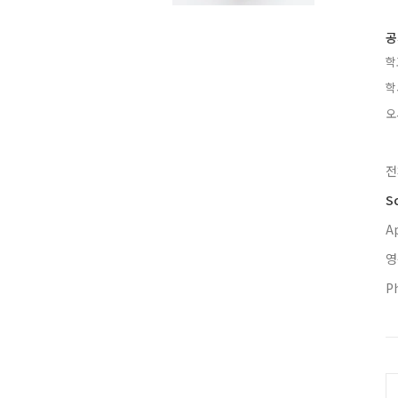
공
학
학
오
전
S
A
영
P
C