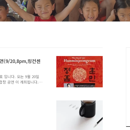
(9/20,8pm,링컨센
입니다. 오는 9월 20일
 합창 공연 이 개최됩니다.
의 대서사를 약 70분 길이
 소리꾼이 직접 뉴욕 무대
선보입니다. 은 한글이라는
으로 호평받았고, 동시에 백
어 묵직한 울림과 진한 감
re.org/performing-