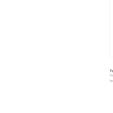
방
T
To
문
자
Ye
수